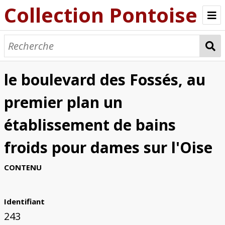
Collection Pontoise
Parcourir
Présentation de la collection Pontoise
le boulevard des Fossés, au
Quartiers
premier plan un
Chronologie
établissement de bains
Thématiques
froids pour dames sur l'Oise
Voieries, aménagements
Constructions civiles
Edifices religieux
Funéraire
Production
Formations naturelles
structures défensive et militaire
Items
CONTENU
Collecte de documents
Identifiant
243