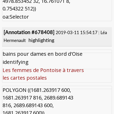
4978.853452 32, 16.761071 8,
0.754322 512))
oa:Selector
[Annotation #678408]
2019-03-11 15:54:17
Léa
highlighting
Hermenault
bains pour dames en bord d'Oise
identifying
Les femmes de Pontoise à travers
les cartes postales
POLYGON ((1681.263917 600,
1681.263917 816, 2689.689143
816, 2689.689143 600,
1681.263917 600))