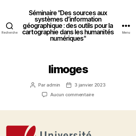
Séminaire "Des sources aux
systèmes d’information
géographique : des outils pour la
cartographie dans les humanités
Recherche
Menu
numériques"
limoges
Par
admin
3 janvier 2023
Auteur
Date
de
de
sur
Aucun commentaire
l’article
l’article
limoges