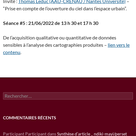
Invité :
Thomas Leduc (AAU-CRENAU / Nantes Université)
–
“Prise en compte de l’ouverture du ciel dans l’espace urbain”.
Séance #5 : 21/06/2022 de 13 h 30 et 17 h 30
De l’acquisition qualitative ou quantitative de données
sensibles à l’analyse des cartographies produites –
lien vers le
contenu
.
Rechercher :
COMMENTAIRES RÉCENTS
Participant Participant
dans
Synthèse d’article _ ndiki-mayi/perset