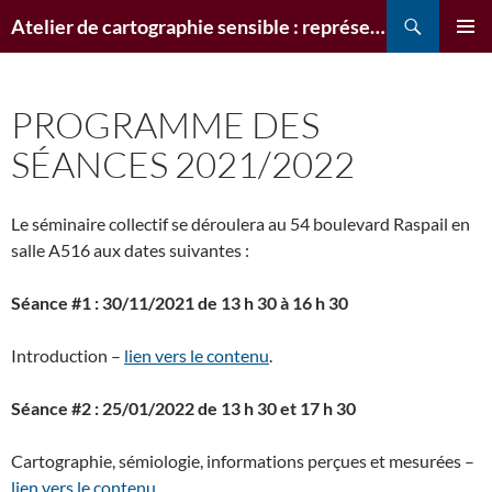
Recherche
Atelier de cartographie sensible : représenter la perception de l'espace
ALLER
MENU
AU
PRINCI
CONTENU
PROGRAMME DES
SÉANCES 2021/2022
Le séminaire collectif se déroulera au 54 boulevard Raspail en
salle A516 aux dates suivantes :
Séance #1 : 30/11/2021 de 13 h 30
à 16 h 30
Introduction –
lien vers le contenu
.
Séance #2 : 25/01/2022 de 13 h 30 et 17 h 30
Cartographie, sémiologie, informations perçues et mesurées –
lien vers le contenu
.