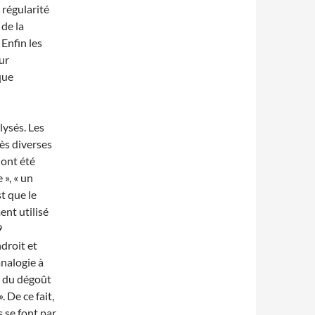
a régularité
 de la
 Enfin les
ur
que
lysés. Les
rès diverses
 ont été
 », « un
t que le
ent utilisé
9
droit et
analogie à
e du dégoût
 De ce fait,
 se font par