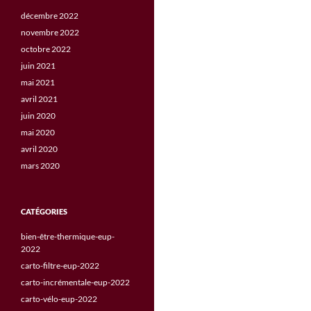
décembre 2022
novembre 2022
octobre 2022
juin 2021
mai 2021
avril 2021
juin 2020
mai 2020
avril 2020
mars 2020
CATÉGORIES
bien-être-thermique-eup-
2022
carto-filtre-eup-2022
carto-incrémentale-eup-2022
carto-vélo-eup-2022