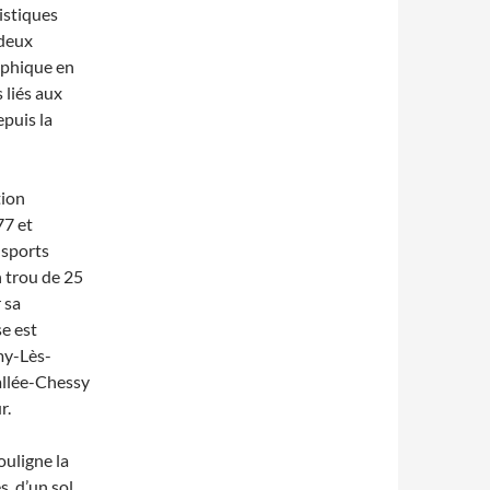
istiques
 deux
raphique en
 liés aux
epuis la
tion
77 et
nsports
n trou de 25
 sa
se est
my-Lès-
allée-Chessy
r.
ouligne la
, d’un sol