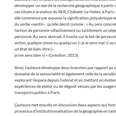
développer un axe de la recherche géographique à partir d
cas située à la station du RER, Châtelet-Le Halles, à Paris.
elle commence par exposer la signification polysémique e
du verbe «sentir» , qu’elle décrit comme : « Au sens concret, 
l’action de percevoir olfactivement ou tactilement un obj
personne. Au sens abstrait, il insiste sur le fait de percevo
action, quelque chose ou quelqu’un (« je le sens mal ») ou 
un état de bien-être («
je me sens bien ») » (Grésillon, 2013).
Ainsi, l’auteure développe deux branches par rapport au s
domaine de la sensorialité et également celle de la sensibil
explorant l’espace depuis l’odorat et en mettant en éviden
expériences de plaisir ou de dégoût vécues par les usager
transports publics à Paris.
L’auteure met ensuite en discussion deux aspects qui font
processus d’institutionnalisation de la géographie en tan