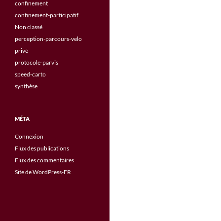
confinement
confinement-participatif
Non classé
perception-parcours-velo
privé
protocole-parvis
speed-carto
synthèse
MÉTA
Connexion
Flux des publications
Flux des commentaires
Site de WordPress-FR