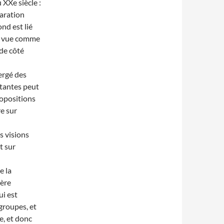
 XXe siècle :
paration
ond est lié
 la vue comme
 de côté
ergé des
rtantes peut
ropositions
e sur
s visions
t sur
e la
ière
ui est
groupes, et
e, et donc