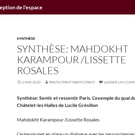
ception de l'espace
SYNTHÈSE
SYNTHÈSE: MAHDOKHT
KARAMPOUR /LISSETTE
ROSALES
2 MAI 2020
PARTICIPANT PARTICIPANT
LAISSER UN COM
Synthèse: Sentir et ressentir Paris. L’exemple du quai d
Châtelet-les Halles de Lucile Grésillon
Mahdokht Karampour /Lissette Rosales
L’auteure met en place un dialogue avec les neuroscience