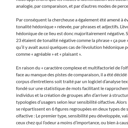
analogie, par comparaison, et par d’autres modes de perce
Par conséquent la chercheuse a également été amené à éva
tonalité hédonique » relevée, par phrases et adjectifs. L’é
hédonique de ce lieu est donc majoritairement négative. S
23 étaient de tonalité négative comme la phrase « ça pue »
qu’il y avait aussi quelques cas de l’évolution hédonique p
comme « agréable » et « plaisant ».
En raison du « caractère complexe et multifactoriel de l’olf
face au manque des pistes de comparaison, il a été décidé 
corpus d’entretiens soit traité par un logiciel d’analyse tex
fondé sur une statistique de mots facilitant le rapproche
individus et la création de groupes afin d’arriver à structu
typologies d’usagers selon leur sensibilité olfactive. Alors
se répartissent en 6 figures regroupées en deux types de s
olfactive : Le premier type, sensibilité peu développée, va
ceux chez qui l’odeur a moins d’importance, ou bien à cau