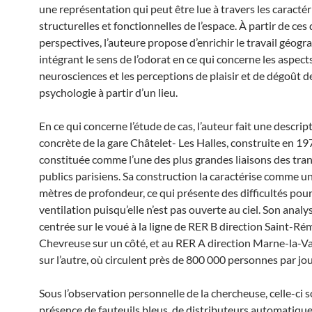
une représentation qui peut être lue à travers les caractér
structurelles et fonctionnelles de l’espace. À partir de ces
perspectives, l’auteure propose d’enrichir le travail géog
intégrant le sens de l’odorat en ce qui concerne les aspects
neurosciences et les perceptions de plaisir et de dégoût d
psychologie à partir d’un lieu.
En ce qui concerne l’étude de cas, l’auteur fait une descrip
concrète de la gare Châtelet- Les Halles, construite en 19
constituée comme l’une des plus grandes liaisons des tra
publics parisiens. Sa construction la caractérise comme u
mètres de profondeur, ce qui présente des difficultés pour
ventilation puisqu’elle n’est pas ouverte au ciel. Son analy
centrée sur le voué à la ligne de RER B direction Saint-Ré
Chevreuse sur un côté, et au RER A direction Marne-la-V
sur l’autre, où circulent près de 800 000 personnes par jou
Sous l’observation personnelle de la chercheuse, celle-ci s
présence de fauteuils bleus, de distributeurs automatiques