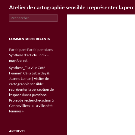
Recherche
Atelier de cartographie sensible : représenter la per
Rechercher :
COMMENTAIRES RÉCENTS
Participant Participant
dans
Synthèse d’article _ ndiki-
mayi/perset
Synthèse_ “La ville Côté
Femme”_Célia Lebardey &
Jeanne Leman | Atelier de
cartographie sensible :
représenter la perception de
l'espace
dans
Questions –
Projet de recherche-action à
Gennevilliers : « La ville côté
femmes »
ARCHIVES