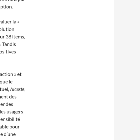
ption.
luer la «
volution
ur 38 items,
. Tandis
ositives
action » et
que le
tuel,
Alceste
,
ment des
rer des
 les usagers
ensibilité
lable pour
se d’une