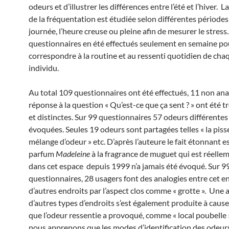
odeurs et d’illustrer les différences entre l’été et l’hiver. L
de la fréquentation est étudiée selon différentes périodes
journée, l’heure creuse ou pleine afin de mesurer le stress.
questionnaires en été effectués seulement en semaine po
correspondre à la routine et au ressenti quotidien de cha
individu.
Au total 109 questionnaires ont été effectués, 11 non ana
réponse à la question « Qu’est-ce que ça sent ? » ont été t
et distinctes. Sur 99 questionnaires 57 odeurs différentes
évoquées. Seules 19 odeurs sont partagées telles « la pisse
mélange d’odeur » etc. D’après l’auteure le fait étonnant es
parfum
Madeleine
à la fragrance de muguet qui est réellem
dans cet espace depuis 1999 n’a jamais été évoqué. Sur 9
questionnaires, 28 usagers font des analogies entre cet en
d’autres endroits par l’aspect clos comme « grotte ». Une 
d’autres types d’endroits s’est également produite à caus
que l’odeur ressentie a provoqué, comme « local poubelle ».
nous apprenons que les modes d’identification des odeurs