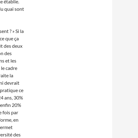
e établie.
 du quai sont
nt ? » Si la
-ce que ça
rêt des deux
on des
s et les
 le cadre
aite la
ni devrait
 pratique ce
24 ans, 30%
 enfin 20%
 fois par
forme, en
 permet
versité des