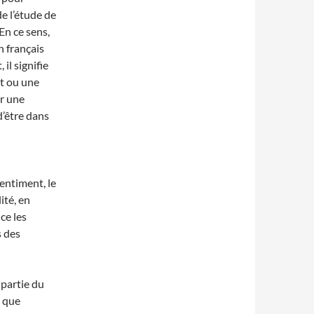
e l’étude de
 En ce sens,
n français
il signifie
et ou une
ir une
d’être dans
entiment, le
ité, en
ce les
s des
 partie du
t que