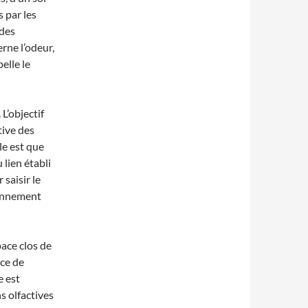
 par les
 des
erne l’odeur,
elle le
L’objectif
tive des
le est que
lien établi
 saisir le
iennement
ace clos de
ace de
e est
ns olfactives